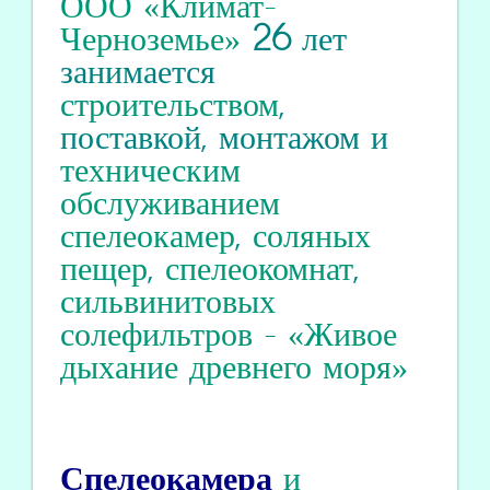
ООО «Климат-
Черноземье»
26
лет
занимается
строительством
,
поставкой, монтажом и
техническим
обслуживанием
спелеокамер
,
соляных
пещер
,
спелеокомнат
,
сильвинитовых
солефильтров
-
«Живое
дыхание древнего моря»
Спелеокамера
и