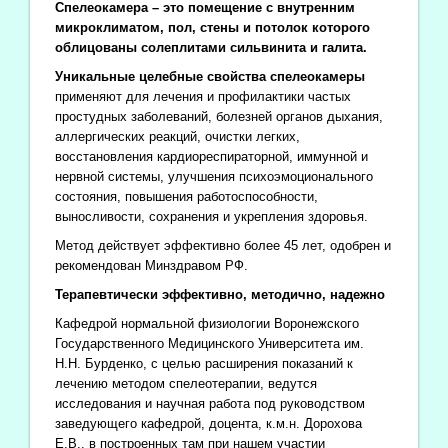
Спелеокамера – это помещение с внутренним
микроклиматом, пол, стены и потолок которого
облицованы солеплитами сильвинита и галита.
Уникальные целебные свойства спелеокамеры
применяют для лечения и профилактики частых
простудных заболеваний, болезней органов дыхания,
аллергических реакций, очистки легких,
восстановления кардиореспираторной, иммунной и
нервной системы, улучшения психоэмоционального
состояния, повышения работоспособности,
выносливости, сохранения и укрепления здоровья.
Метод действует эффективно более 45 лет, одобрен и
рекомендован Минздравом РФ.
Терапевтически эффективно, методично, надежно
Кафедрой нормальной физиологии Воронежского
Государственного Медицинского Университета им.
Н.Н. Бурденко, с целью расширения показаний к
лечению методом спелеотерапии, ведутся
исследования и научная работа под руководством
заведующего кафедрой, доцента, к.м.н. Дорохова
Е.В., в построенных там при нашем участии