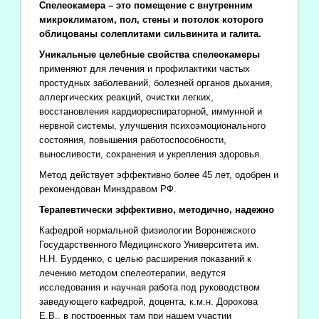
Спелеокамера – это помещение с внутренним
микроклиматом, пол, стены и потолок которого
облицованы солеплитами сильвинита и галита.
Уникальные целебные свойства спелеокамеры
применяют для лечения и профилактики частых
простудных заболеваний, болезней органов дыхания,
аллергических реакций, очистки легких,
восстановления кардиореспираторной, иммунной и
нервной системы, улучшения психоэмоционального
состояния, повышения работоспособности,
выносливости, сохранения и укрепления здоровья.
Метод действует эффективно более 45 лет, одобрен и
рекомендован Минздравом РФ.
Терапевтически эффективно, методично, надежно
Кафедрой нормальной физиологии Воронежского
Государственного Медицинского Университета им.
Н.Н. Бурденко, с целью расширения показаний к
лечению методом спелеотерапии, ведутся
исследования и научная работа под руководством
заведующего кафедрой, доцента, к.м.н. Дорохова
Е.В., в построенных там при нашем участии