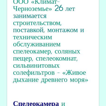
ООО «Климат-
Черноземье»
26
лет
занимается
строительством
,
поставкой, монтажом и
техническим
обслуживанием
спелеокамер
,
соляных
пещер
,
спелеокомнат
,
сильвинитовых
солефильтров
-
«Живое
дыхание древнего моря»
Спелеокамера
и