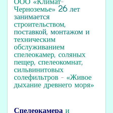
ООО «Климат-
Черноземье»
26
лет
занимается
строительством
,
поставкой, монтажом и
техническим
обслуживанием
спелеокамер
,
соляных
пещер
,
спелеокомнат
,
сильвинитовых
солефильтров
-
«Живое
дыхание древнего моря»
Спелеокамера
и