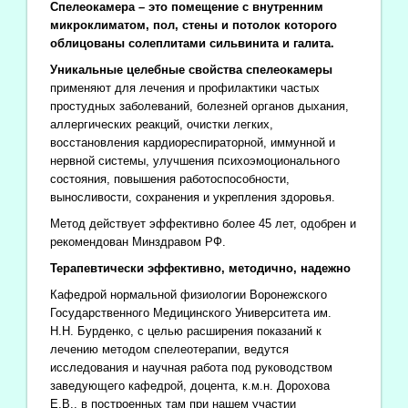
Спелеокамера – это помещение с внутренним
микроклиматом, пол, стены и потолок которого
облицованы солеплитами сильвинита и галита.
Уникальные целебные свойства спелеокамеры
применяют для лечения и профилактики частых
простудных заболеваний, болезней органов дыхания,
аллергических реакций, очистки легких,
восстановления кардиореспираторной, иммунной и
нервной системы, улучшения психоэмоционального
состояния, повышения работоспособности,
выносливости, сохранения и укрепления здоровья.
Метод действует эффективно более 45 лет, одобрен и
рекомендован Минздравом РФ.
Терапевтически эффективно, методично, надежно
Кафедрой нормальной физиологии Воронежского
Государственного Медицинского Университета им.
Н.Н. Бурденко, с целью расширения показаний к
лечению методом спелеотерапии, ведутся
исследования и научная работа под руководством
заведующего кафедрой, доцента, к.м.н. Дорохова
Е.В., в построенных там при нашем участии