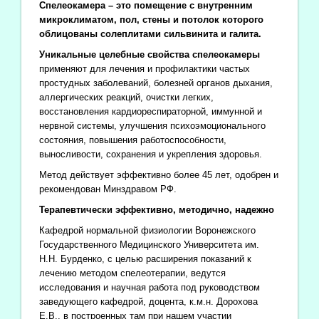
Спелеокамера – это помещение с внутренним
микроклиматом, пол, стены и потолок которого
облицованы солеплитами сильвинита и галита.
Уникальные целебные свойства спелеокамеры
применяют для лечения и профилактики частых
простудных заболеваний, болезней органов дыхания,
аллергических реакций, очистки легких,
восстановления кардиореспираторной, иммунной и
нервной системы, улучшения психоэмоционального
состояния, повышения работоспособности,
выносливости, сохранения и укрепления здоровья.
Метод действует эффективно более 45 лет, одобрен и
рекомендован Минздравом РФ.
Терапевтически эффективно, методично, надежно
Кафедрой нормальной физиологии Воронежского
Государственного Медицинского Университета им.
Н.Н. Бурденко, с целью расширения показаний к
лечению методом спелеотерапии, ведутся
исследования и научная работа под руководством
заведующего кафедрой, доцента, к.м.н. Дорохова
Е.В., в построенных там при нашем участии