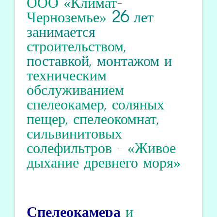
ООО «Климат-
Черноземье»
26
лет
занимается
строительством
,
поставкой, монтажом и
техническим
обслуживанием
спелеокамер
,
соляных
пещер
,
спелеокомнат
,
сильвинитовых
солефильтров
-
«Живое
дыхание древнего моря»
Спелеокамера
и