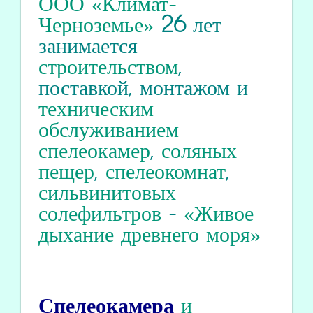
ООО «Климат-
Черноземье»
26
лет
занимается
строительством
,
поставкой, монтажом и
техническим
обслуживанием
спелеокамер
,
соляных
пещер
,
спелеокомнат
,
сильвинитовых
солефильтров
-
«Живое
дыхание древнего моря»
Спелеокамера
и