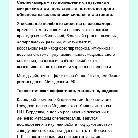
Спелеокамера – это помещение с внутренним
микроклиматом, пол, стены и потолок которого
облицованы солеплитами сильвинита и галита.
Уникальные целебные свойства спелеокамеры
применяют для лечения и профилактики частых
простудных заболеваний, болезней органов дыхания,
аллергических реакций, очистки легких,
восстановления кардиореспираторной, иммунной и
нервной системы, улучшения психоэмоционального
состояния, повышения работоспособности,
выносливости, сохранения и укрепления здоровья.
Метод действует эффективно более 45 лет, одобрен и
рекомендован Минздравом РФ.
Терапевтически эффективно, методично, надежно
Кафедрой нормальной физиологии Воронежского
Государственного Медицинского Университета им.
Н.Н. Бурденко, с целью расширения показаний к
лечению методом спелеотерапии, ведутся
исследования и научная работа под руководством
заведующего кафедрой, доцента, к.м.н. Дорохова
Е.В., в построенных там при нашем участии