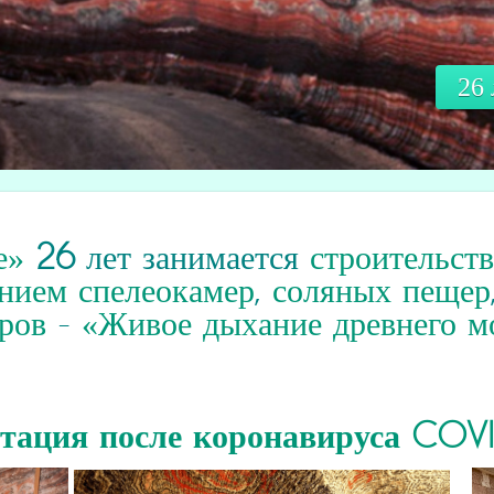
Чт
е»
26
лет занимается
строительст
нием спелеокамер
,
соляных пещер
ров
-
«Живое дыхание древнего м
итация
после коронавируса COV