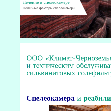
Лечение в спелеокамере
Целебные факторы спелеокамеры
ООО «Климат-Черноземь
и
техническим обслужива
сильвинитовых солефильт
Спелеокамера
и
реабил