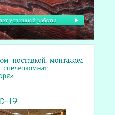
о такое спелеокамера?
вом
, поставкой, монтажом
,
спелеокомнат
,
оря»
ID
-19