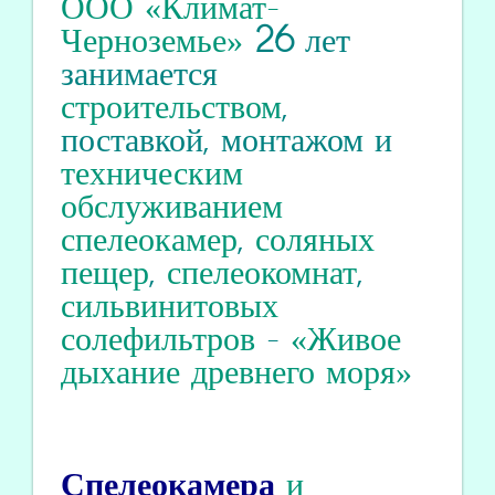
ООО «Климат-
Черноземье»
26
лет
занимается
строительством
,
поставкой, монтажом и
техническим
обслуживанием
спелеокамер
,
соляных
пещер
,
спелеокомнат
,
сильвинитовых
солефильтров
-
«Живое
дыхание древнего моря»
Спелеокамера
и