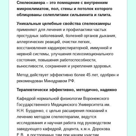
Спелеокамера – это помещение с внутренним
микроклиматом, пол, стены и потолок которого
облицованы солеплитами сильвинита и галита.
Уникальные целебные свойства спелеокамеры
применяют для лечения и профилактики частых
простудных заболеваний, болезней органов дыхания,
аллергических реакций, очистки легких,
восстановления кардиореспираторной, иммунной и
нервной системы, улучшения психоэмоционального
состояния, повышения работоспособности,
выносливости, сохранения и укрепления здоровья.
Метод действует эффективно более 45 лет, одобрен и
рекомендован Минздравом РФ.
Терапевтически эффективно, методично, надежно
Кафедрой нормальной физиологии Воронежского
Государственного Медицинского Университета им.
Н.Н. Бурденко, с целью расширения показаний к
лечению методом спелеотерапии, ведутся
исследования и научная работа под руководством
заведующего кафедрой, доцента, к.м.н. Дорохова
Е.В., в построенных там при нашем участии