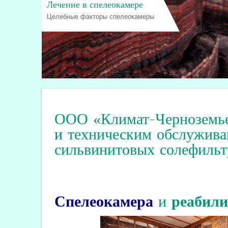
Лечение в спелеокамере
Целебные факторы спелеокамеры
ООО «Климат-Черноземь
и
техническим обслужива
сильвинитовых солефильт
Спелеокамера
и
реабил