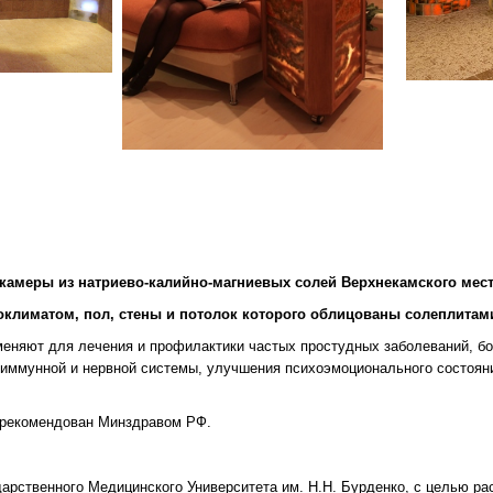
камеры из натриево-калийно-магниевых солей Верхнекамского мес
климатом, пол, стены и потолок которого облицованы солеплитами
еняют для лечения и профилактики частых простудных заболеваний, бол
, иммунной и нервной системы, улучшения психоэмоционального состоян
и рекомендован Минздравом РФ.
рственного Медицинского Университета им. Н.Н. Бурденко, с целью ра