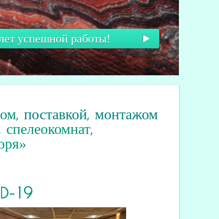
 лет успешной работы!
вом
, поставкой, монтажом
,
спелеокомнат
,
оря»
ID
-19