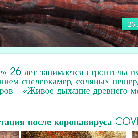
26
е»
26
лет занимается
строительст
нием спелеокамер
,
соляных пещер
ров
-
«Живое дыхание древнего м
итация
после коронавируса COV