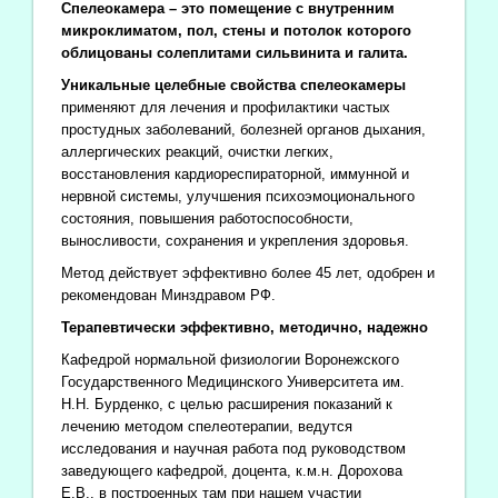
Спелеокамера – это помещение с внутренним
микроклиматом, пол, стены и потолок которого
облицованы солеплитами сильвинита и галита.
Уникальные целебные свойства спелеокамеры
применяют для лечения и профилактики частых
простудных заболеваний, болезней органов дыхания,
аллергических реакций, очистки легких,
восстановления кардиореспираторной, иммунной и
нервной системы, улучшения психоэмоционального
состояния, повышения работоспособности,
выносливости, сохранения и укрепления здоровья.
Метод действует эффективно более 45 лет, одобрен и
рекомендован Минздравом РФ.
Терапевтически эффективно, методично, надежно
Кафедрой нормальной физиологии Воронежского
Государственного Медицинского Университета им.
Н.Н. Бурденко, с целью расширения показаний к
лечению методом спелеотерапии, ведутся
исследования и научная работа под руководством
заведующего кафедрой, доцента, к.м.н. Дорохова
Е.В., в построенных там при нашем участии