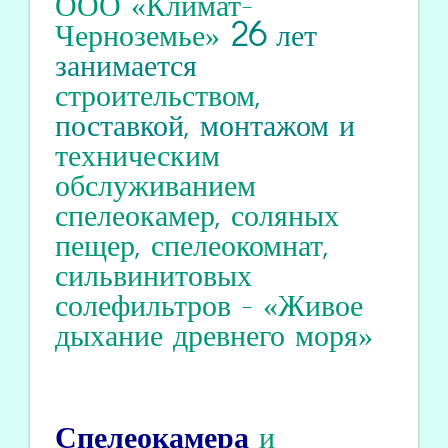
ООО «Климат-
Черноземье»
26
лет
занимается
строительством
,
поставкой, монтажом и
техническим
обслуживанием
спелеокамер
,
соляных
пещер
,
спелеокомнат
,
сильвинитовых
солефильтров
-
«Живое
дыхание древнего моря»
Спелеокамера
и