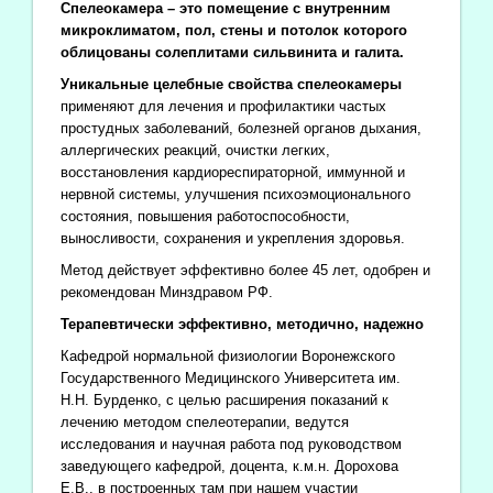
Спелеокамера – это помещение с внутренним
микроклиматом, пол, стены и потолок которого
облицованы солеплитами сильвинита и галита.
Уникальные целебные свойства спелеокамеры
применяют для лечения и профилактики частых
простудных заболеваний, болезней органов дыхания,
аллергических реакций, очистки легких,
восстановления кардиореспираторной, иммунной и
нервной системы, улучшения психоэмоционального
состояния, повышения работоспособности,
выносливости, сохранения и укрепления здоровья.
Метод действует эффективно более 45 лет, одобрен и
рекомендован Минздравом РФ.
Терапевтически эффективно, методично, надежно
Кафедрой нормальной физиологии Воронежского
Государственного Медицинского Университета им.
Н.Н. Бурденко, с целью расширения показаний к
лечению методом спелеотерапии, ведутся
исследования и научная работа под руководством
заведующего кафедрой, доцента, к.м.н. Дорохова
Е.В., в построенных там при нашем участии