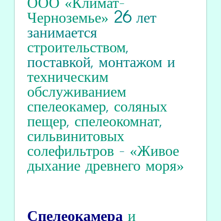
ООО «Климат-
Черноземье»
26
лет
занимается
строительством
,
поставкой, монтажом и
техническим
обслуживанием
спелеокамер
,
соляных
пещер
,
спелеокомнат
,
сильвинитовых
солефильтров
-
«Живое
дыхание древнего моря»
Спелеокамера
и