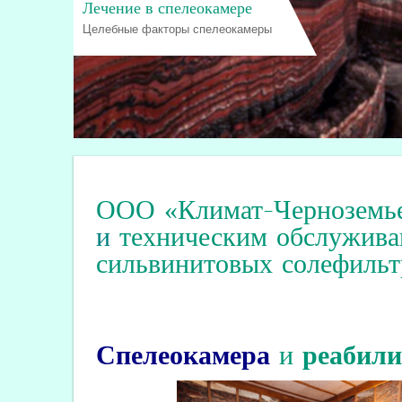
Лечение в спелеокамере
Целебные факторы спелеокамеры
ООО «Климат-Черноземь
и
техническим обслужива
сильвинитовых солефильт
Спелеокамера
и
реабил