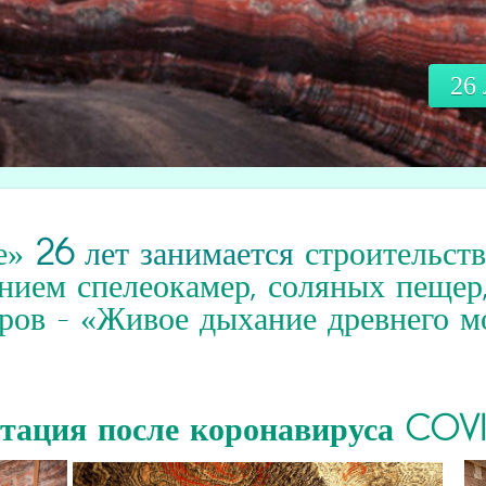
26
е»
26
лет занимается
строительст
нием спелеокамер
,
соляных пещер
ров
-
«Живое дыхание древнего м
итация
после коронавируса COV