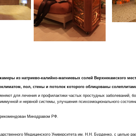
камеры из натриево-калийно-магниевых солей Верхнекамского мес
климатом, пол, стены и потолок которого облицованы солеплитами
еняют для лечения и профилактики частых простудных заболеваний, бол
, иммунной и нервной системы, улучшения психоэмоционального состоян
и рекомендован Минздравом РФ.
рственного Медицинского Университета им. Н.Н. Бурденко, с целью ра