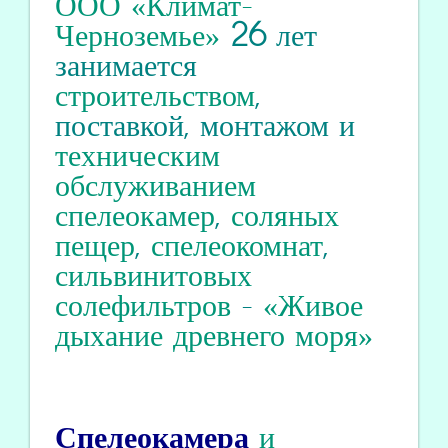
ООО «Климат-
Черноземье»
26
лет
занимается
строительством
,
поставкой, монтажом и
техническим
обслуживанием
спелеокамер
,
соляных
пещер
,
спелеокомнат
,
сильвинитовых
солефильтров
-
«Живое
дыхание древнего моря»
Спелеокамера
и