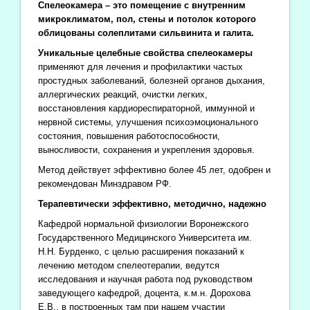
Спелеокамера – это помещение с внутренним
микроклиматом, пол, стены и потолок которого
облицованы солеплитами сильвинита и галита.
Уникальные целебные свойства спелеокамеры
применяют для лечения и профилактики частых
простудных заболеваний, болезней органов дыхания,
аллергических реакций, очистки легких,
восстановления кардиореспираторной, иммунной и
нервной системы, улучшения психоэмоционального
состояния, повышения работоспособности,
выносливости, сохранения и укрепления здоровья.
Метод действует эффективно более 45 лет, одобрен и
рекомендован Минздравом РФ.
Терапевтически эффективно, методично, надежно
Кафедрой нормальной физиологии Воронежского
Государственного Медицинского Университета им.
Н.Н. Бурденко, с целью расширения показаний к
лечению методом спелеотерапии, ведутся
исследования и научная работа под руководством
заведующего кафедрой, доцента, к.м.н. Дорохова
Е.В., в построенных там при нашем участии