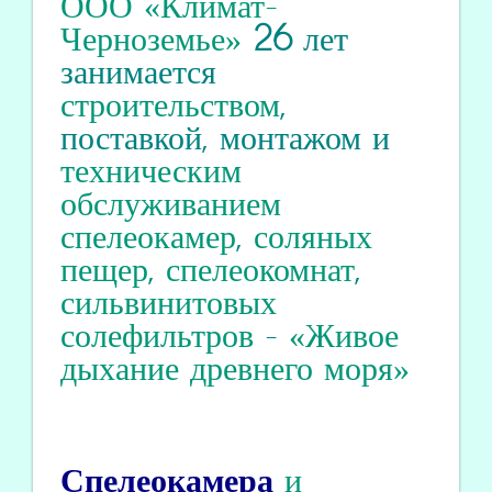
ООО «Климат-
Черноземье»
26
лет
занимается
строительством
,
поставкой, монтажом и
техническим
обслуживанием
спелеокамер
,
соляных
пещер
,
спелеокомнат
,
сильвинитовых
солефильтров
-
«Живое
дыхание древнего моря»
Спелеокамера
и