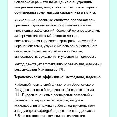
Спелеокамера – это помещение с внутренним
микроклиматом, пол, стены и потолок которого
облицованы солеплитами сильвинита и галита.
Уникальные целебные свойства спелеокамеры
применяют для лечения и профилактики частых
простудных заболеваний, болезней органов дыхания,
аллергических реакций, очистки легких,
восстановления кардиореспираторной, иммунной и
нервной системы, улучшения психоэмоционального
состояния, повышения работоспособности,
выносливости, сохранения и укрепления здоровья.
Метод действует эффективно более 45 лет, одобрен и
рекомендован Минздравом РФ.
Терапевтически эффективно, методично, надежно
Кафедрой нормальной физиологии Воронежского
Государственного Медицинского Университета им.
Н.Н. Бурденко, с целью расширения показаний к
лечению методом спелеотерапии, ведутся
исследования и научная работа под руководством
заведующего кафедрой, доцента, к.м.н. Дорохова
Е.В., в построенных там при нашем участии