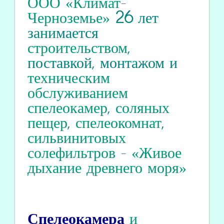
ООО «Климат-
Черноземье»
26
лет
занимается
строительством
,
поставкой, монтажом и
техническим
обслуживанием
спелеокамер
,
соляных
пещер
,
спелеокомнат
,
сильвинитовых
солефильтров
-
«Живое
дыхание древнего моря»
Спелеокамера
и