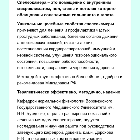
Спелеокамера – это помещение с внутренним
микроклиматом, пол, стены и потолок которого
облицованы солеплитами сильвинита и галита.
Уникальные целебные свойства спелеокамеры
применяют для лечения и профилактики частых
простудных заболеваний, болезней органов дыхания,
аллергических реакций, очистки легких,
восстановления кардиореспираторной, иммунной и
нервной системы, улучшения психоэмоционального
состояния, повышения работоспособности,
выносливости, сохранения и укрепления здоровья.
Метод действует эффективно более 45 лет, одобрен и
рекомендован Минздравом РФ.
Терапевтически эффективно, методично, надежно
Кафедрой нормальной физиологии Воронежского
Государственного Медицинского Университета им.
Н.Н. Бурденко, с целью расширения показаний к
лечению методом спелеотерапии, ведутся
исследования и научная работа под руководством
заведующего кафедрой, доцента, к.м.н. Дорохова
Е.В., в построенных там при нашем участии