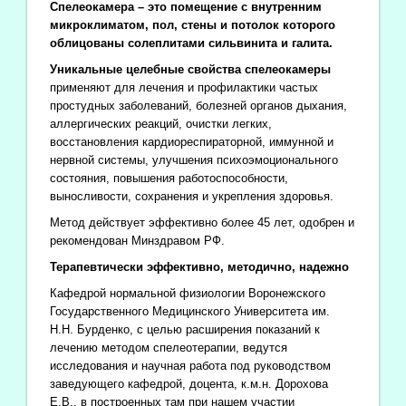
Спелеокамера – это помещение с внутренним
микроклиматом, пол, стены и потолок которого
облицованы солеплитами сильвинита и галита.
Уникальные целебные свойства спелеокамеры
применяют для лечения и профилактики частых
простудных заболеваний, болезней органов дыхания,
аллергических реакций, очистки легких,
восстановления кардиореспираторной, иммунной и
нервной системы, улучшения психоэмоционального
состояния, повышения работоспособности,
выносливости, сохранения и укрепления здоровья.
Метод действует эффективно более 45 лет, одобрен и
рекомендован Минздравом РФ.
Терапевтически эффективно, методично, надежно
Кафедрой нормальной физиологии Воронежского
Государственного Медицинского Университета им.
Н.Н. Бурденко, с целью расширения показаний к
лечению методом спелеотерапии, ведутся
исследования и научная работа под руководством
заведующего кафедрой, доцента, к.м.н. Дорохова
Е.В., в построенных там при нашем участии