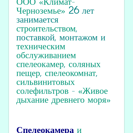
ООО «Климат-
Черноземье»
26
лет
занимается
строительством
,
поставкой, монтажом и
техническим
обслуживанием
спелеокамер
,
соляных
пещер
,
спелеокомнат
,
сильвинитовых
солефильтров
-
«Живое
дыхание древнего моря»
Спелеокамера
и