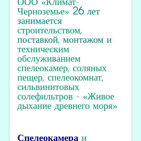
ООО «Климат-
Черноземье»
26
лет
занимается
строительством
,
поставкой, монтажом и
техническим
обслуживанием
спелеокамер
,
соляных
пещер
,
спелеокомнат
,
сильвинитовых
солефильтров
-
«Живое
дыхание древнего моря»
Спелеокамера
и