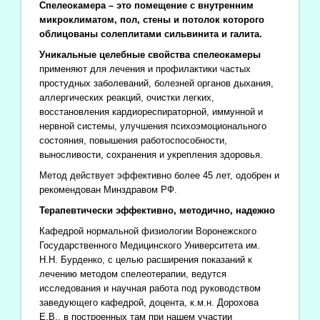
Спелеокамера – это помещение с внутренним
микроклиматом, пол, стены и потолок которого
облицованы солеплитами сильвинита и галита.
Уникальные целебные свойства спелеокамеры
применяют для лечения и профилактики частых
простудных заболеваний, болезней органов дыхания,
аллергических реакций, очистки легких,
восстановления кардиореспираторной, иммунной и
нервной системы, улучшения психоэмоционального
состояния, повышения работоспособности,
выносливости, сохранения и укрепления здоровья.
Метод действует эффективно более 45 лет, одобрен и
рекомендован Минздравом РФ.
Терапевтически эффективно, методично, надежно
Кафедрой нормальной физиологии Воронежского
Государственного Медицинского Университета им.
Н.Н. Бурденко, с целью расширения показаний к
лечению методом спелеотерапии, ведутся
исследования и научная работа под руководством
заведующего кафедрой, доцента, к.м.н. Дорохова
Е.В., в построенных там при нашем участии