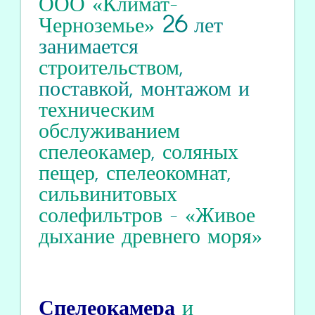
ООО «Климат-
Черноземье»
26
лет
занимается
строительством
,
поставкой, монтажом и
техническим
обслуживанием
спелеокамер
,
соляных
пещер
,
спелеокомнат
,
сильвинитовых
солефильтров
-
«Живое
дыхание древнего моря»
Спелеокамера
и