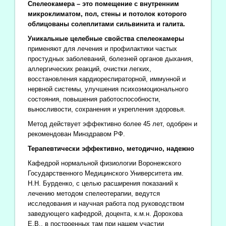
Спелеокамера – это помещение с внутренним
микроклиматом, пол, стены и потолок которого
облицованы солеплитами сильвинита и галита.
Уникальные целебные свойства спелеокамеры
применяют для лечения и профилактики частых
простудных заболеваний, болезней органов дыхания,
аллергических реакций, очистки легких,
восстановления кардиореспираторной, иммунной и
нервной системы, улучшения психоэмоционального
состояния, повышения работоспособности,
выносливости, сохранения и укрепления здоровья.
Метод действует эффективно более 45 лет, одобрен и
рекомендован Минздравом РФ.
Терапевтически эффективно, методично, надежно
Кафедрой нормальной физиологии Воронежского
Государственного Медицинского Университета им.
Н.Н. Бурденко, с целью расширения показаний к
лечению методом спелеотерапии, ведутся
исследования и научная работа под руководством
заведующего кафедрой, доцента, к.м.н. Дорохова
Е.В., в построенных там при нашем участии