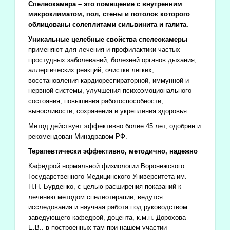
Спелеокамера – это помещение с внутренним
микроклиматом, пол, стены и потолок которого
облицованы солеплитами сильвинита и галита.
Уникальные целебные свойства спелеокамеры
применяют для лечения и профилактики частых
простудных заболеваний, болезней органов дыхания,
аллергических реакций, очистки легких,
восстановления кардиореспираторной, иммунной и
нервной системы, улучшения психоэмоционального
состояния, повышения работоспособности,
выносливости, сохранения и укрепления здоровья.
Метод действует эффективно более 45 лет, одобрен и
рекомендован Минздравом РФ.
Терапевтически эффективно, методично, надежно
Кафедрой нормальной физиологии Воронежского
Государственного Медицинского Университета им.
Н.Н. Бурденко, с целью расширения показаний к
лечению методом спелеотерапии, ведутся
исследования и научная работа под руководством
заведующего кафедрой, доцента, к.м.н. Дорохова
Е.В., в построенных там при нашем участии