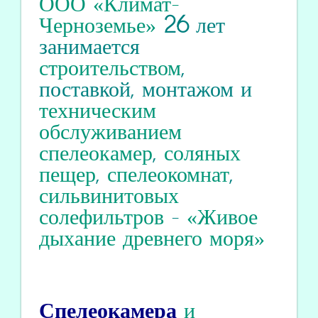
ООО «Климат-
Черноземье»
26
лет
занимается
строительством
,
поставкой, монтажом и
техническим
обслуживанием
спелеокамер
,
соляных
пещер
,
спелеокомнат
,
сильвинитовых
солефильтров
-
«Живое
дыхание древнего моря»
Спелеокамера
и