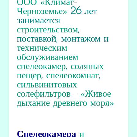
ООО «Климат-
Черноземье»
26
лет
занимается
строительством
,
поставкой, монтажом и
техническим
обслуживанием
спелеокамер
,
соляных
пещер
,
спелеокомнат
,
сильвинитовых
солефильтров
-
«Живое
дыхание древнего моря»
Спелеокамера
и