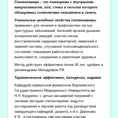
Спелеокамера – это помещение с внутренним
микроклиматом, пол, стены и потолок которого
облицованы солеплитами сильвинита и галита.
Уникальные целебные свойства спелеокамеры
применяют для лечения и профилактики частых
простудных заболеваний, болезней органов дыхания,
аллергических реакций, очистки легких,
восстановления кардиореспираторной, иммунной и
нервной системы, улучшения психоэмоционального
состояния, повышения работоспособности,
выносливости, сохранения и укрепления здоровья.
Метод действует эффективно более 45 лет, одобрен и
рекомендован Минздравом РФ.
Терапевтически эффективно, методично, надежно
Кафедрой нормальной физиологии Воронежского
Государственного Медицинского Университета им.
Н.Н. Бурденко, с целью расширения показаний к
лечению методом спелеотерапии, ведутся
исследования и научная работа под руководством
заведующего кафедрой, доцента, к.м.н. Дорохова
Е.В., в построенных там при нашем участии