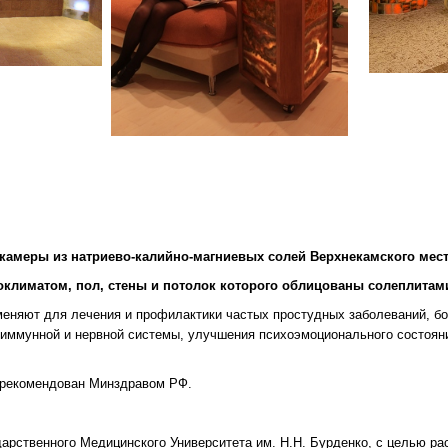
камеры из натриево-калийно-магниевых солей Верхнекамского мес
климатом, пол, стены и потолок которого облицованы солеплитами
еняют для лечения и профилактики частых простудных заболеваний, бол
, иммунной и нервной системы, улучшения психоэмоционального состоян
и рекомендован Минздравом РФ.
рственного Медицинского Университета им. Н.Н. Бурденко, с целью ра