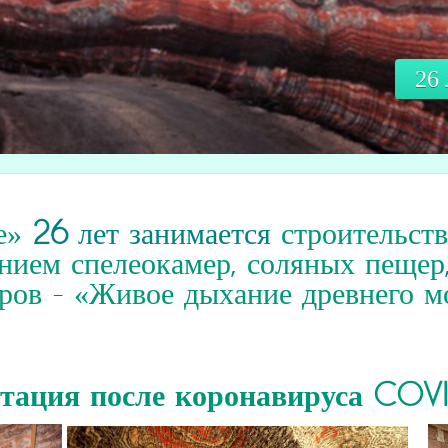
26
е»
26
лет занимается
строительст
нием спелеокамер
,
соляных пещер
ров
-
«Живое дыхание древнего м
итация
после коронавируса COV