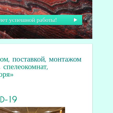
 лет успешной работы!
вом
, поставкой, монтажом
,
спелеокомнат
,
оря»
ID
-19