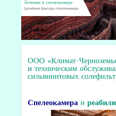
Лечение в спелеокамере
Целебные факторы спелеокамеры
ООО «Климат-Черноземь
и
техническим обслужива
сильвинитовых солефильт
Спелеокамера
и
реабил