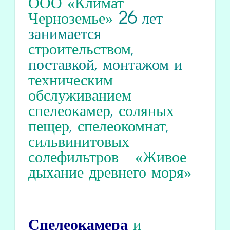
ООО «Климат-
Черноземье»
26
лет
занимается
строительством
,
поставкой, монтажом и
техническим
обслуживанием
спелеокамер
,
соляных
пещер
,
спелеокомнат
,
сильвинитовых
солефильтров
-
«Живое
дыхание древнего моря»
Спелеокамера
и