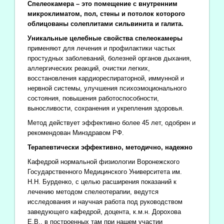
Спелеокамера – это помещение с внутренним
микроклиматом, пол, стены и потолок которого
облицованы солеплитами сильвинита и галита.
Уникальные целебные свойства спелеокамеры
применяют для лечения и профилактики частых
простудных заболеваний, болезней органов дыхания,
аллергических реакций, очистки легких,
восстановления кардиореспираторной, иммунной и
нервной системы, улучшения психоэмоционального
состояния, повышения работоспособности,
выносливости, сохранения и укрепления здоровья.
Метод действует эффективно более 45 лет, одобрен и
рекомендован Минздравом РФ.
Терапевтически эффективно, методично, надежно
Кафедрой нормальной физиологии Воронежского
Государственного Медицинского Университета им.
Н.Н. Бурденко, с целью расширения показаний к
лечению методом спелеотерапии, ведутся
исследования и научная работа под руководством
заведующего кафедрой, доцента, к.м.н. Дорохова
Е.В., в построенных там при нашем участии