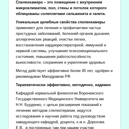
Спелеокамера – это помещение с внутренним
микроклиматом, пол, стены и потолок которого
облицованы солеплитами сильвинита и галита.
Уникальные целебные свойства спелеокамеры
применяют для лечения и профилактики частых
простудных заболеваний, болезней органов дыхания,
аллергических реакций, очистки легких,
восстановления кардиореспираторной, иммунной и
нервной системы, улучшения психоэмоционального
состояния, повышения работоспособности,
выносливости, сохранения и укрепления здоровья.
Метод действует эффективно более 45 лет, одобрен и
рекомендован Минздравом РФ.
Терапевтически эффективно, методично, надежно
Кафедрой нормальной физиологии Воронежского
Государственного Медицинского Университета им.
Н.Н. Бурденко, с целью расширения показаний к
лечению методом спелеотерапии, ведутся
исследования и научная работа под руководством
заведующего кафедрой, доцента, к.м.н. Дорохова
Е.В., в построенных там при нашем участии