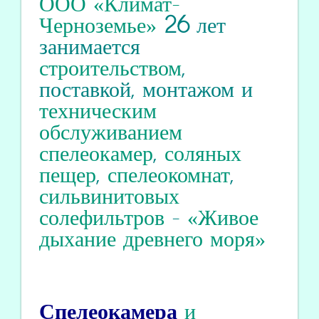
ООО «Климат-
Черноземье»
26
лет
занимается
строительством
,
поставкой, монтажом и
техническим
обслуживанием
спелеокамер
,
соляных
пещер
,
спелеокомнат
,
сильвинитовых
солефильтров
-
«Живое
дыхание древнего моря»
Спелеокамера
и