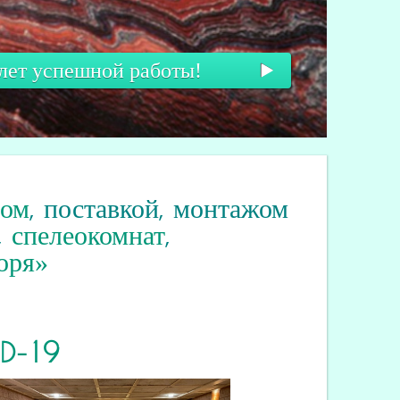
 лет успешной работы!
вом
, поставкой, монтажом
,
спелеокомнат
,
оря»
ID
-19