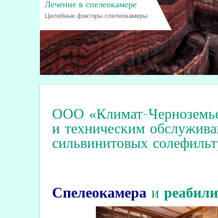
Лечение в спелеокамере
Целебные факторы спелеокамеры
ООО «Климат-Черноземь
и
техническим обслужива
сильвинитовых солефильт
Спелеокамера
и
реабил