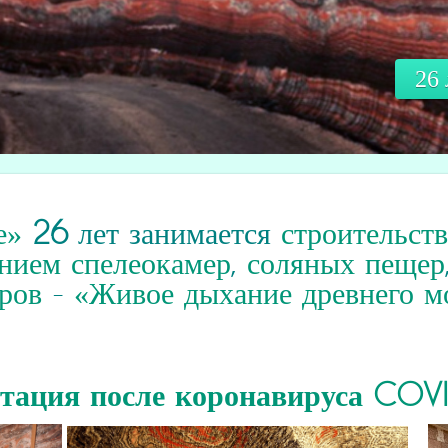
26
е»
26
лет занимается
строительст
нием спелеокамер
,
соляных пещер
ров
-
«Живое дыхание древнего м
итация
после коронавируса COV