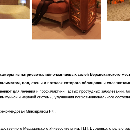
камеры из натриево-калийно-магниевых солей Верхнекамского мес
климатом, пол, стены и потолок которого облицованы солеплитами
еняют для лечения и профилактики частых простудных заболеваний, бол
, иммунной и нервной системы, улучшения психоэмоционального состоян
и рекомендован Минздравом РФ.
рственного Медицинского Университета им. Н.Н. Бурденко, с целью ра