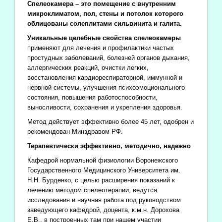
Спелеокамера – это помещение с внутренним
микроклиматом, пол, стены и потолок которого
облицованы солеплитами сильвинита и галита.
Уникальные целебные свойства спелеокамеры
применяют для лечения и профилактики частых
простудных заболеваний, болезней органов дыхания,
аллергических реакций, очистки легких,
восстановления кардиореспираторной, иммунной и
нервной системы, улучшения психоэмоционального
состояния, повышения работоспособности,
выносливости, сохранения и укрепления здоровья.
Метод действует эффективно более 45 лет, одобрен и
рекомендован Минздравом РФ.
Терапевтически эффективно, методично, надежно
Кафедрой нормальной физиологии Воронежского
Государственного Медицинского Университета им.
Н.Н. Бурденко, с целью расширения показаний к
лечению методом спелеотерапии, ведутся
исследования и научная работа под руководством
заведующего кафедрой, доцента, к.м.н. Дорохова
Е.В., в построенных там при нашем участии