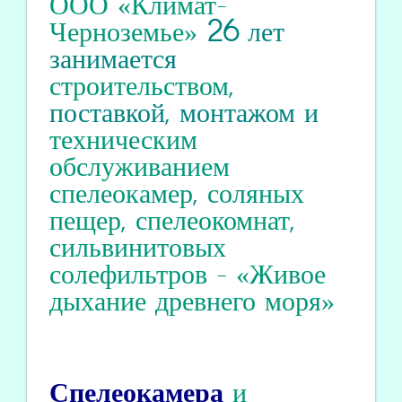
ООО «Климат-
Черноземье»
26
лет
занимается
строительством
,
поставкой, монтажом и
техническим
обслуживанием
спелеокамер
,
соляных
пещер
,
спелеокомнат
,
сильвинитовых
солефильтров
-
«Живое
дыхание древнего моря»
Спелеокамера
и