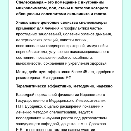
Спелеокамера – это помещение с внутренним
микроклиматом, пол, стены и потолок которого
облицованы солеплитами сильвинита и галита.
Уникальные целебные свойства спелеокамеры
применяют для лечения и профилактики частых
простудных заболеваний, болезней органов дыхания,
аллергических реакций, очистки легких,
восстановления кардиореспираторной, иммунной и
нервной системы, улучшения психоэмоционального
состояния, повышения работоспособности,
выносливости, сохранения и укрепления здоровья.
Метод действует эффективно более 45 лет, одобрен и
рекомендован Минздравом РФ.
Терапевтически эффективно, методично, надежно
Кафедрой нормальной физиологии Воронежского
Государственного Медицинского Университета им.
Н.Н. Бурденко, с целью расширения показаний к
лечению методом спелеотерапии, ведутся
исследования и научная работа под руководством
заведующего кафедрой, доцента, к.м.н. Дорохова
Е.В., в построенных там при нашем участии