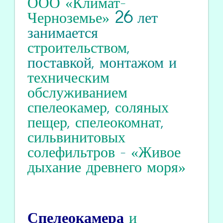
ООО «Климат-
Черноземье»
26
лет
занимается
строительством
,
поставкой, монтажом и
техническим
обслуживанием
спелеокамер
,
соляных
пещер
,
спелеокомнат
,
сильвинитовых
солефильтров
-
«Живое
дыхание древнего моря»
Спелеокамера
и