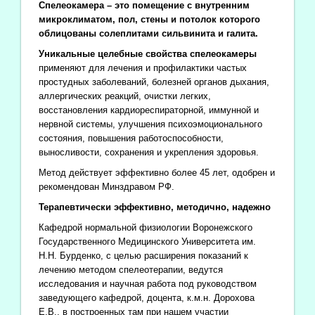
Спелеокамера – это помещение с внутренним
микроклиматом, пол, стены и потолок которого
облицованы солеплитами сильвинита и галита.
Уникальные целебные свойства спелеокамеры
применяют для лечения и профилактики частых
простудных заболеваний, болезней органов дыхания,
аллергических реакций, очистки легких,
восстановления кардиореспираторной, иммунной и
нервной системы, улучшения психоэмоционального
состояния, повышения работоспособности,
выносливости, сохранения и укрепления здоровья.
Метод действует эффективно более 45 лет, одобрен и
рекомендован Минздравом РФ.
Терапевтически эффективно, методично, надежно
Кафедрой нормальной физиологии Воронежского
Государственного Медицинского Университета им.
Н.Н. Бурденко, с целью расширения показаний к
лечению методом спелеотерапии, ведутся
исследования и научная работа под руководством
заведующего кафедрой, доцента, к.м.н. Дорохова
Е.В., в построенных там при нашем участии