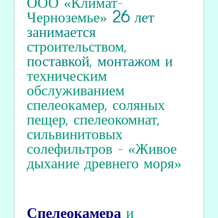
ООО «Климат-
Черноземье»
26
лет
занимается
строительством
,
поставкой, монтажом и
техническим
обслуживанием
спелеокамер
,
соляных
пещер
,
спелеокомнат
,
сильвинитовых
солефильтров
-
«Живое
дыхание древнего моря»
Спелеокамера
и