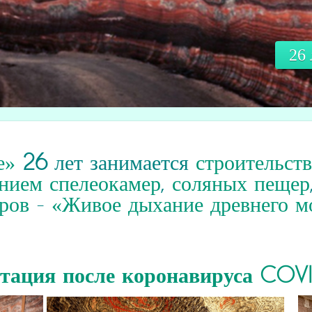
26
е»
26
лет занимается
строительст
нием спелеокамер
,
соляных пещер
ров
-
«Живое дыхание древнего м
итация
после коронавируса COV