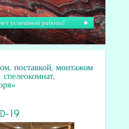
 лет успешной работы!
вом
, поставкой, монтажом
,
спелеокомнат
,
оря»
ID
-19