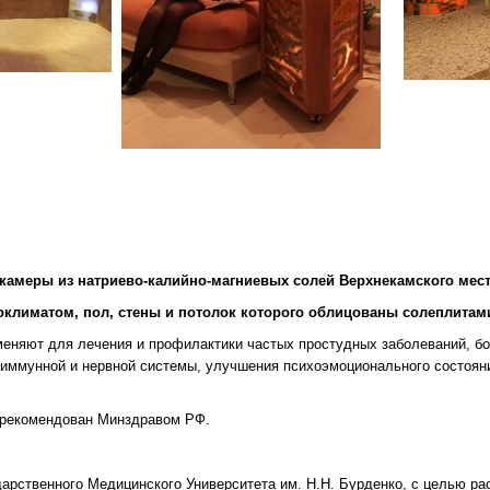
камеры из натриево-калийно-магниевых солей Верхнекамского мес
климатом, пол, стены и потолок которого облицованы солеплитами
еняют для лечения и профилактики частых простудных заболеваний, бол
, иммунной и нервной системы, улучшения психоэмоционального состоян
и рекомендован Минздравом РФ.
рственного Медицинского Университета им. Н.Н. Бурденко, с целью ра