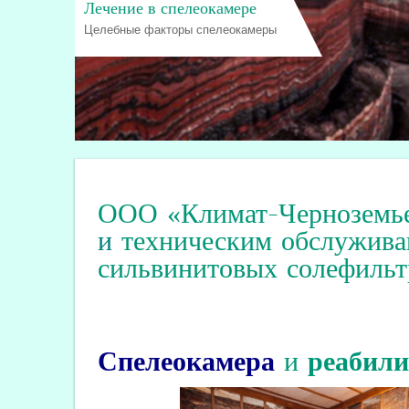
Лечение в спелеокамере
Целебные факторы спелеокамеры
ООО «Климат-Черноземь
и
техническим обслужива
сильвинитовых солефильт
Спелеокамера
и
реабил