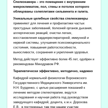
Спелеокамера – это помещение с внутренним
микроклиматом, пол, стены и потолок которого
облицованы солеплитами сильвинита и галита.
Уникальные целебные свойства спелеокамеры
применяют для лечения и профилактики частых
простудных заболеваний, болезней органов дыхания,
аллергических реакций, очистки легких,
восстановления кардиореспираторной, иммунной и
нервной системы, улучшения психоэмоционального
состояния, повышения работоспособности,
выносливости, сохранения и укрепления здоровья.
Метод действует эффективно более 45 лет, одобрен и
рекомендован Минздравом РФ.
Терапевтически эффективно, методично, надежно
Кафедрой нормальной физиологии Воронежского
Государственного Медицинского Университета им.
Н.Н. Бурденко, с целью расширения показаний к
лечению методом спелеотерапии, ведутся
исследования и научная работа под руководством
заведующего кафедрой, доцента, к.м.н. Дорохова
Е.В., в построенных там при нашем участии