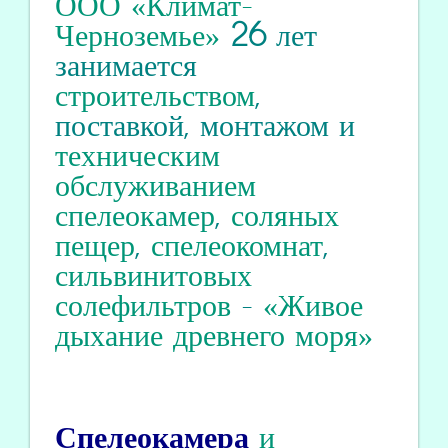
ООО «Климат-
Черноземье»
26
лет
занимается
строительством
,
поставкой, монтажом и
техническим
обслуживанием
спелеокамер
,
соляных
пещер
,
спелеокомнат
,
сильвинитовых
солефильтров
-
«Живое
дыхание древнего моря»
Спелеокамера
и