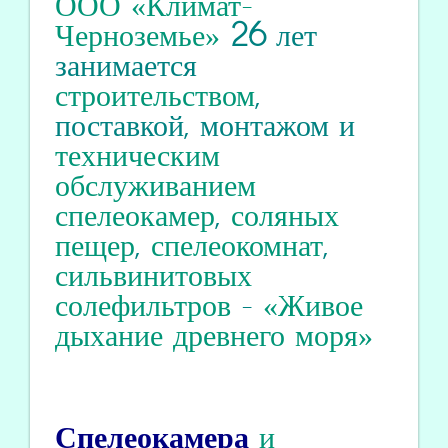
ООО «Климат-
Черноземье»
26
лет
занимается
строительством
,
поставкой, монтажом и
техническим
обслуживанием
спелеокамер
,
соляных
пещер
,
спелеокомнат
,
сильвинитовых
солефильтров
-
«Живое
дыхание древнего моря»
Спелеокамера
и