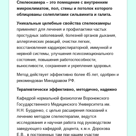
Спелеокамера – это помещение с внутренним
микроклиматом, пол, стены и потолок которого
облицованы солеплитами сильвинита и галита.
Уникальные целебные свойства спелеокамеры
применяют для лечения и профилактики частых
простудных заболеваний, болезней органов дыхания,
аллергических реакций, очистки легких,
восстановления кардиореспираторной, иммунной и
нервной системы, улучшения психоэмоционального
состояния, повышения работоспособности,
выносливости, сохранения и укрепления здоровья.
Метод действует эффективно более 45 лет, одобрен и
рекомендован Минздравом РФ.
Терапевтически эффективно, методично, надежно
Кафедрой нормальной физиологии Воронежского
Государственного Медицинского Университета им.
Н.Н. Бурденко, с целью расширения показаний к
лечению методом спелеотерапии, ведутся
исследования и научная работа под руководством
заведующего кафедрой, доцента, к.м.н. Дорохова
Е.В., в построенных там при нашем участии