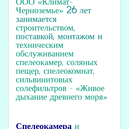
ООО «Климат-
Черноземье»
26
лет
занимается
строительством
,
поставкой, монтажом и
техническим
обслуживанием
спелеокамер
,
соляных
пещер
,
спелеокомнат
,
сильвинитовых
солефильтров
-
«Живое
дыхание древнего моря»
Спелеокамера
и