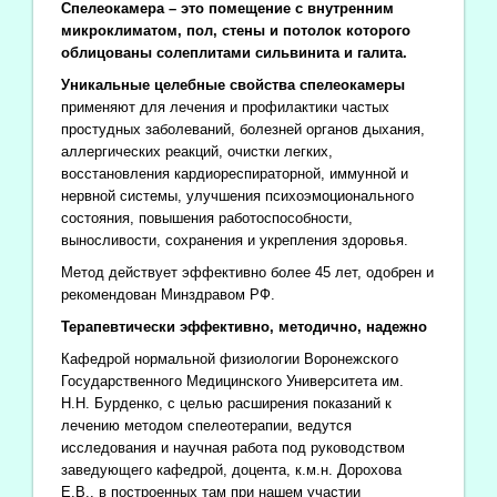
Спелеокамера – это помещение с внутренним
микроклиматом, пол, стены и потолок которого
облицованы солеплитами сильвинита и галита.
Уникальные целебные свойства спелеокамеры
применяют для лечения и профилактики частых
простудных заболеваний, болезней органов дыхания,
аллергических реакций, очистки легких,
восстановления кардиореспираторной, иммунной и
нервной системы, улучшения психоэмоционального
состояния, повышения работоспособности,
выносливости, сохранения и укрепления здоровья.
Метод действует эффективно более 45 лет, одобрен и
рекомендован Минздравом РФ.
Терапевтически эффективно, методично, надежно
Кафедрой нормальной физиологии Воронежского
Государственного Медицинского Университета им.
Н.Н. Бурденко, с целью расширения показаний к
лечению методом спелеотерапии, ведутся
исследования и научная работа под руководством
заведующего кафедрой, доцента, к.м.н. Дорохова
Е.В., в построенных там при нашем участии