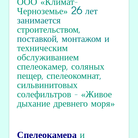
ООО «Климат-
Черноземье»
26
лет
занимается
строительством
,
поставкой, монтажом и
техническим
обслуживанием
спелеокамер
,
соляных
пещер
,
спелеокомнат
,
сильвинитовых
солефильтров
-
«Живое
дыхание древнего моря»
Спелеокамера
и