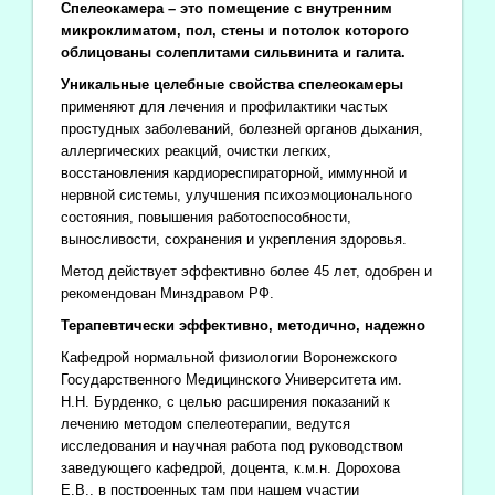
Спелеокамера – это помещение с внутренним
микроклиматом, пол, стены и потолок которого
облицованы солеплитами сильвинита и галита.
Уникальные целебные свойства спелеокамеры
применяют для лечения и профилактики частых
простудных заболеваний, болезней органов дыхания,
аллергических реакций, очистки легких,
восстановления кардиореспираторной, иммунной и
нервной системы, улучшения психоэмоционального
состояния, повышения работоспособности,
выносливости, сохранения и укрепления здоровья.
Метод действует эффективно более 45 лет, одобрен и
рекомендован Минздравом РФ.
Терапевтически эффективно, методично, надежно
Кафедрой нормальной физиологии Воронежского
Государственного Медицинского Университета им.
Н.Н. Бурденко, с целью расширения показаний к
лечению методом спелеотерапии, ведутся
исследования и научная работа под руководством
заведующего кафедрой, доцента, к.м.н. Дорохова
Е.В., в построенных там при нашем участии