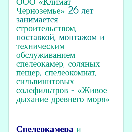
ООО «Климат-
Черноземье»
26
лет
занимается
строительством
,
поставкой, монтажом и
техническим
обслуживанием
спелеокамер
,
соляных
пещер
,
спелеокомнат
,
сильвинитовых
солефильтров
-
«Живое
дыхание древнего моря»
Спелеокамера
и