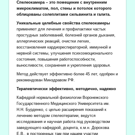
Спелеокамера – это помещение с внутренним
микроклиматом, пол, стены и потолок которого
облицованы солеплитами сильвинита и галита.
Уникальные целебные свойства спелеокамеры
применяют для лечения и профилактики частых
простудных заболеваний, болезней органов дыхания,
аллергических реакций, очистки легких,
восстановления кардиореспираторной, иммунной и
нервной системы, улучшения психоэмоционального
состояния, повышения работоспособности,
выносливости, сохранения и укрепления здоровья.
Метод действует эффективно более 45 лет, одобрен и
рекомендован Минздравом РФ.
Терапевтически эффективно, методично, надежно
Кафедрой нормальной физиологии Воронежского
Государственного Медицинского Университета им.
Н.Н. Бурденко, с целью расширения показаний к
лечению методом спелеотерапии, ведутся
исследования и научная работа под руководством
заведующего кафедрой, доцента, к.м.н. Дорохова
Е.В., в построенных там при нашем участии