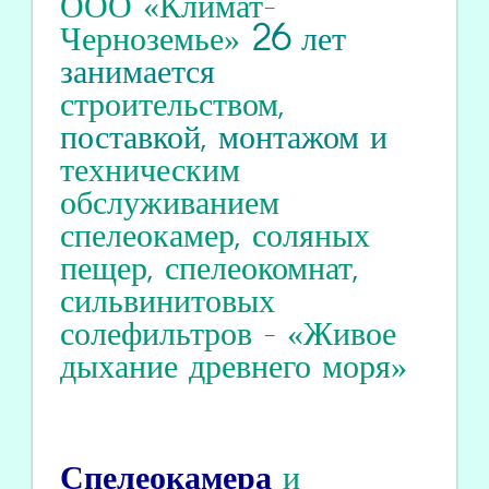
ООО «Климат-
Черноземье»
26
лет
занимается
строительством
,
поставкой, монтажом и
техническим
обслуживанием
спелеокамер
,
соляных
пещер
,
спелеокомнат
,
сильвинитовых
солефильтров
-
«Живое
дыхание древнего моря»
Спелеокамера
и