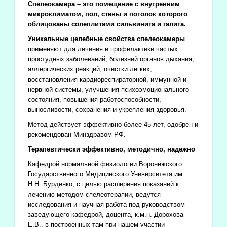
Спелеокамера – это помещение с внутренним
микроклиматом, пол, стены и потолок которого
облицованы солеплитами сильвинита и галита.
Уникальные целебные свойства спелеокамеры
применяют для лечения и профилактики частых
простудных заболеваний, болезней органов дыхания,
аллергических реакций, очистки легких,
восстановления кардиореспираторной, иммунной и
нервной системы, улучшения психоэмоционального
состояния, повышения работоспособности,
выносливости, сохранения и укрепления здоровья.
Метод действует эффективно более 45 лет, одобрен и
рекомендован Минздравом РФ.
Терапевтически эффективно, методично, надежно
Кафедрой нормальной физиологии Воронежского
Государственного Медицинского Университета им.
Н.Н. Бурденко, с целью расширения показаний к
лечению методом спелеотерапии, ведутся
исследования и научная работа под руководством
заведующего кафедрой, доцента, к.м.н. Дорохова
Е.В., в построенных там при нашем участии