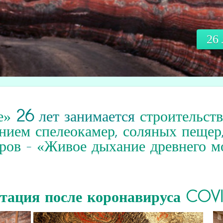
26
е»
26
лет занимается
строительст
нием спелеокамер
,
соляных пещер
ров
-
«Живое дыхание древнего м
итация
после коронавируса COV