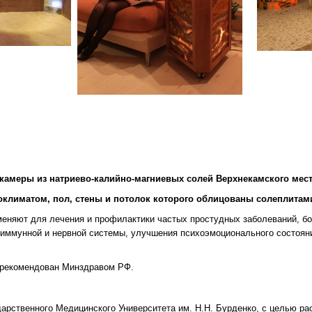
камеры из натриево-калийно-магниевых солей Верхнекамского мес
климатом, пол, стены и потолок которого облицованы солеплитами
еняют для лечения и профилактики частых простудных заболеваний, бол
, иммунной и нервной системы, улучшения психоэмоционального состоян
и рекомендован Минздравом РФ.
рственного Медицинского Университета им. Н.Н. Бурденко, с целью ра