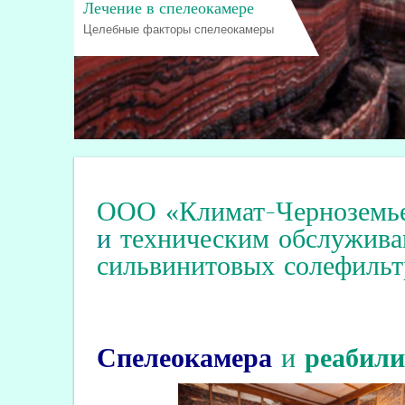
Лечение в спелеокамере
Целебные факторы спелеокамеры
ООО «Климат-Черноземь
и
техническим обслужива
сильвинитовых солефильт
Спелеокамера
и
реабил