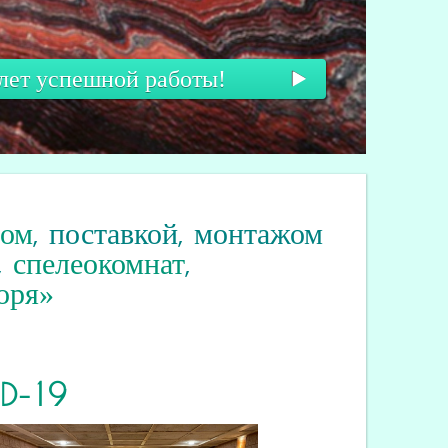
 лет успешной работы!
вом
, поставкой, монтажом
,
спелеокомнат
,
оря»
ID
-19