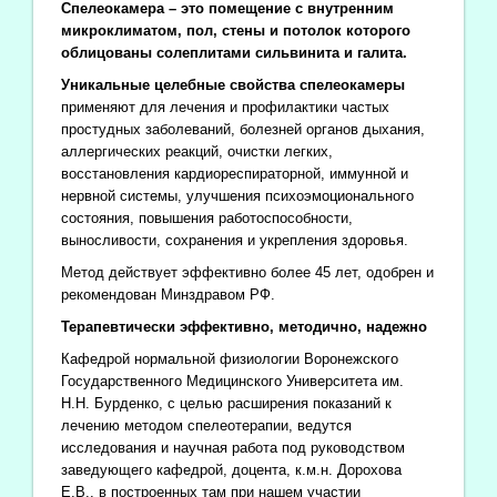
Спелеокамера – это помещение с внутренним
микроклиматом, пол, стены и потолок которого
облицованы солеплитами сильвинита и галита.
Уникальные целебные свойства спелеокамеры
применяют для лечения и профилактики частых
простудных заболеваний, болезней органов дыхания,
аллергических реакций, очистки легких,
восстановления кардиореспираторной, иммунной и
нервной системы, улучшения психоэмоционального
состояния, повышения работоспособности,
выносливости, сохранения и укрепления здоровья.
Метод действует эффективно более 45 лет, одобрен и
рекомендован Минздравом РФ.
Терапевтически эффективно, методично, надежно
Кафедрой нормальной физиологии Воронежского
Государственного Медицинского Университета им.
Н.Н. Бурденко, с целью расширения показаний к
лечению методом спелеотерапии, ведутся
исследования и научная работа под руководством
заведующего кафедрой, доцента, к.м.н. Дорохова
Е.В., в построенных там при нашем участии