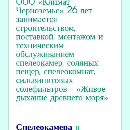
ООО «Климат-
Черноземье»
26
лет
занимается
строительством
,
поставкой, монтажом и
техническим
обслуживанием
спелеокамер
,
соляных
пещер
,
спелеокомнат
,
сильвинитовых
солефильтров
-
«Живое
дыхание древнего моря»
Спелеокамера
и