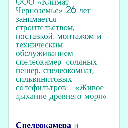
ООО «Климат-
Черноземье»
26
лет
занимается
строительством
,
поставкой, монтажом и
техническим
обслуживанием
спелеокамер
,
соляных
пещер
,
спелеокомнат
,
сильвинитовых
солефильтров
-
«Живое
дыхание древнего моря»
Спелеокамера
и