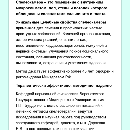
Спелеокамера – это помещение с внутренним
микроклиматом, пол, стены и потолок которого
облицованы солеплитами сильвинита и галита.
Уникальные целебные свойства спелеокамеры
применяют для лечения и профилактики частых
простудных заболеваний, болезней органов дыхания,
аллергических реакций, очистки легких,
восстановления кардиореспираторной, иммунной и
нервной системы, улучшения психоэмоционального
состояния, повышения работоспособности,
выносливости, сохранения и укрепления здоровья.
Метод действует эффективно более 45 лет, одобрен и
рекомендован Минздравом РФ.
Терапевтически эффективно, методично, надежно
Кафедрой нормальной физиологии Воронежского
Государственного Медицинского Университета им.
Н.Н. Бурденко, с целью расширения показаний к
лечению методом спелеотерапии, ведутся
исследования и научная работа под руководством
заведующего кафедрой, доцента, к.м.н. Дорохова
Е.В., в построенных там при нашем участии