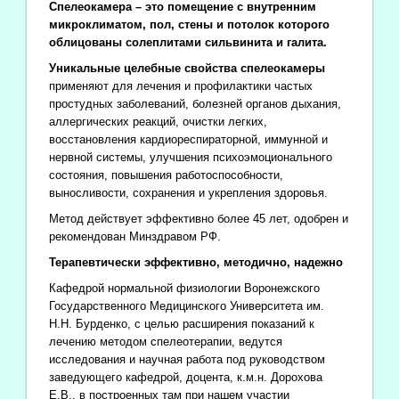
Спелеокамера – это помещение с внутренним
микроклиматом, пол, стены и потолок которого
облицованы солеплитами сильвинита и галита.
Уникальные целебные свойства спелеокамеры
применяют для лечения и профилактики частых
простудных заболеваний, болезней органов дыхания,
аллергических реакций, очистки легких,
восстановления кардиореспираторной, иммунной и
нервной системы, улучшения психоэмоционального
состояния, повышения работоспособности,
выносливости, сохранения и укрепления здоровья.
Метод действует эффективно более 45 лет, одобрен и
рекомендован Минздравом РФ.
Терапевтически эффективно, методично, надежно
Кафедрой нормальной физиологии Воронежского
Государственного Медицинского Университета им.
Н.Н. Бурденко, с целью расширения показаний к
лечению методом спелеотерапии, ведутся
исследования и научная работа под руководством
заведующего кафедрой, доцента, к.м.н. Дорохова
Е.В., в построенных там при нашем участии