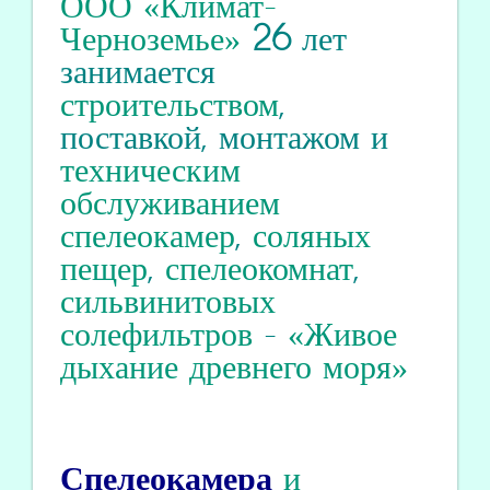
ООО «Климат-
Черноземье»
26
лет
занимается
строительством
,
поставкой, монтажом и
техническим
обслуживанием
спелеокамер
,
соляных
пещер
,
спелеокомнат
,
сильвинитовых
солефильтров
-
«Живое
дыхание древнего моря»
Спелеокамера
и