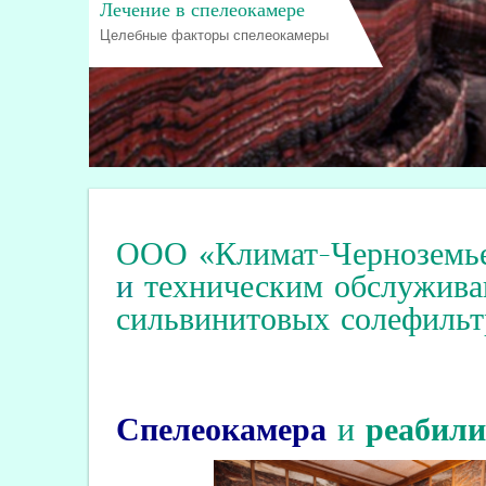
Лечение в спелеокамере
Целебные факторы спелеокамеры
ООО «Климат-Черноземь
и
техническим обслужива
сильвинитовых солефильт
Спелеокамера
и
реабил