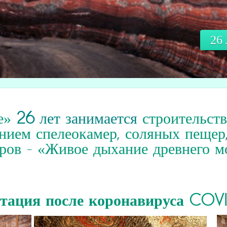
26
е»
26
лет занимается
строительст
нием спелеокамер
,
соляных пещер
ров
-
«Живое дыхание древнего м
итация
после коронавируса COV