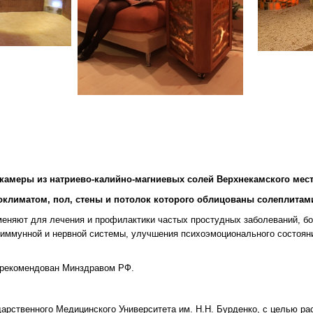
камеры из натриево-калийно-магниевых солей Верхнекамского мес
климатом, пол, стены и потолок которого облицованы солеплитами
еняют для лечения и профилактики частых простудных заболеваний, бол
, иммунной и нервной системы, улучшения психоэмоционального состоян
и рекомендован Минздравом РФ.
рственного Медицинского Университета им. Н.Н. Бурденко, с целью ра