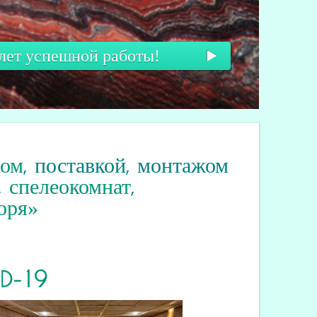
 лет успешной работы!
вом
, поставкой, монтажом
,
спелеокомнат
,
оря»
ID
-19