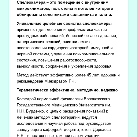
Спелеокамера – это помещение с внутренним
микроклиматом, пол, стены и потолок которого
облицованы солеплитами сильвинита и галита.
Уникальные целебные свойства спелеокамеры
применяют для лечения и профилактики частых
простудных заболеваний, болезней органов дыхания,
аллергических реакций, очистки легких,
восстановления кардиореспираторной, иммунной и
нервной системы, улучшения психоэмоционального
состояния, повышения работоспособности,
выносливости, сохранения и укрепления здоровья.
Метод действует эффективно более 45 лет, одобрен и
рекомендован Минздравом РФ.
Терапевтически эффективно, методично, надежно
Кафедрой нормальной физиологии Воронежского
Государственного Медицинского Университета им.
Н.Н. Бурденко, с целью расширения показаний к
лечению методом спелеотерапии, ведутся
исследования и научная работа под руководством
заведующего кафедрой, доцента, к.м.н. Дорохова
Е.В., в построенных там при нашем участии