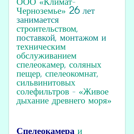
ООО «Климат-
Черноземье»
26
лет
занимается
строительством
,
поставкой, монтажом и
техническим
обслуживанием
спелеокамер
,
соляных
пещер
,
спелеокомнат
,
сильвинитовых
солефильтров
-
«Живое
дыхание древнего моря»
Спелеокамера
и