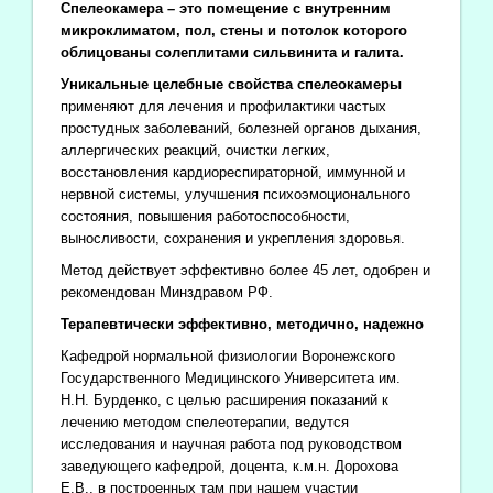
Спелеокамера – это помещение с внутренним
микроклиматом, пол, стены и потолок которого
облицованы солеплитами сильвинита и галита.
Уникальные целебные свойства спелеокамеры
применяют для лечения и профилактики частых
простудных заболеваний, болезней органов дыхания,
аллергических реакций, очистки легких,
восстановления кардиореспираторной, иммунной и
нервной системы, улучшения психоэмоционального
состояния, повышения работоспособности,
выносливости, сохранения и укрепления здоровья.
Метод действует эффективно более 45 лет, одобрен и
рекомендован Минздравом РФ.
Терапевтически эффективно, методично, надежно
Кафедрой нормальной физиологии Воронежского
Государственного Медицинского Университета им.
Н.Н. Бурденко, с целью расширения показаний к
лечению методом спелеотерапии, ведутся
исследования и научная работа под руководством
заведующего кафедрой, доцента, к.м.н. Дорохова
Е.В., в построенных там при нашем участии