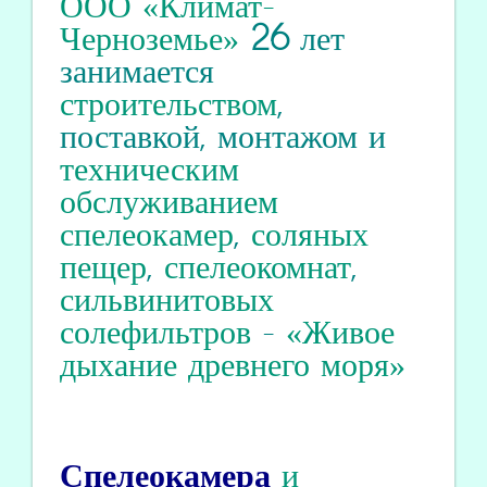
ООО «Климат-
Черноземье»
26
лет
занимается
строительством
,
поставкой, монтажом и
техническим
обслуживанием
спелеокамер
,
соляных
пещер
,
спелеокомнат
,
сильвинитовых
солефильтров
-
«Живое
дыхание древнего моря»
Спелеокамера
и