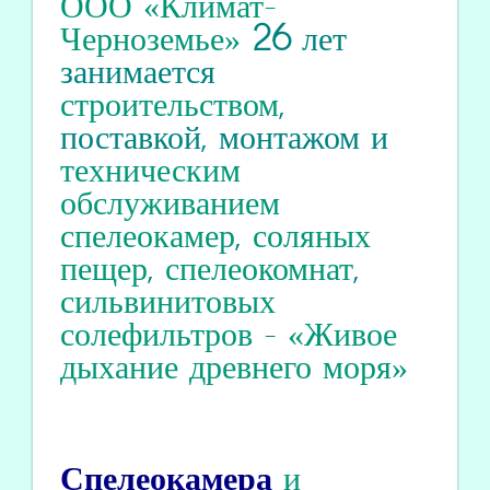
ООО «Климат-
Черноземье»
26
лет
занимается
строительством
,
поставкой, монтажом и
техническим
обслуживанием
спелеокамер
,
соляных
пещер
,
спелеокомнат
,
сильвинитовых
солефильтров
-
«Живое
дыхание древнего моря»
Спелеокамера
и