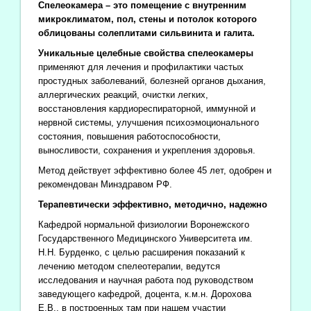
Спелеокамера – это помещение с внутренним
микроклиматом, пол, стены и потолок которого
облицованы солеплитами сильвинита и галита.
Уникальные целебные свойства спелеокамеры
применяют для лечения и профилактики частых
простудных заболеваний, болезней органов дыхания,
аллергических реакций, очистки легких,
восстановления кардиореспираторной, иммунной и
нервной системы, улучшения психоэмоционального
состояния, повышения работоспособности,
выносливости, сохранения и укрепления здоровья.
Метод действует эффективно более 45 лет, одобрен и
рекомендован Минздравом РФ.
Терапевтически эффективно, методично, надежно
Кафедрой нормальной физиологии Воронежского
Государственного Медицинского Университета им.
Н.Н. Бурденко, с целью расширения показаний к
лечению методом спелеотерапии, ведутся
исследования и научная работа под руководством
заведующего кафедрой, доцента, к.м.н. Дорохова
Е.В., в построенных там при нашем участии