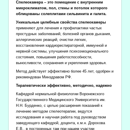
Спелеокамера – это помещение с внутренним
микроклиматом, пол, стены и потолок которого
облицованы солеплитами сильвинита и галита.
Уникальные целебные свойства спелеокамеры
применяют для лечения и профилактики частых
простудных заболеваний, болезней органов дыхания,
аллергических реакций, очистки легких,
восстановления кардиореспираторной, иммунной и
нервной системы, улучшения психоэмоционального
состояния, повышения работоспособности,
выносливости, сохранения и укрепления здоровья.
Метод действует эффективно более 45 лет, одобрен и
рекомендован Минздравом РФ.
Терапевтически эффективно, методично, надежно
Кафедрой нормальной физиологии Воронежского
Государственного Медицинского Университета им.
Н.Н. Бурденко, с целью расширения показаний к
лечению методом спелеотерапии, ведутся
исследования и научная работа под руководством
заведующего кафедрой, доцента, к.м.н. Дорохова
Е.В., в построенных там при нашем участии