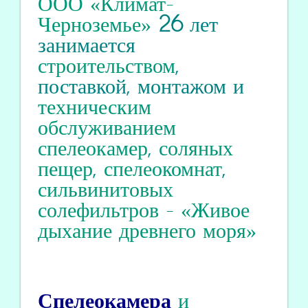
ООО «Климат-
Черноземье»
26
лет
занимается
строительством
,
поставкой, монтажом и
техническим
обслуживанием
спелеокамер
,
соляных
пещер
,
спелеокомнат
,
сильвинитовых
солефильтров
-
«Живое
дыхание древнего моря»
Спелеокамера
и