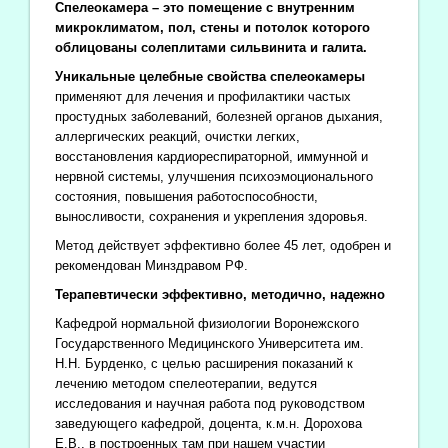
Спелеокамера – это помещение с внутренним
микроклиматом, пол, стены и потолок которого
облицованы солеплитами сильвинита и галита.
Уникальные целебные свойства спелеокамеры
применяют для лечения и профилактики частых
простудных заболеваний, болезней органов дыхания,
аллергических реакций, очистки легких,
восстановления кардиореспираторной, иммунной и
нервной системы, улучшения психоэмоционального
состояния, повышения работоспособности,
выносливости, сохранения и укрепления здоровья.
Метод действует эффективно более 45 лет, одобрен и
рекомендован Минздравом РФ.
Терапевтически эффективно, методично, надежно
Кафедрой нормальной физиологии Воронежского
Государственного Медицинского Университета им.
Н.Н. Бурденко, с целью расширения показаний к
лечению методом спелеотерапии, ведутся
исследования и научная работа под руководством
заведующего кафедрой, доцента, к.м.н. Дорохова
Е.В., в построенных там при нашем участии