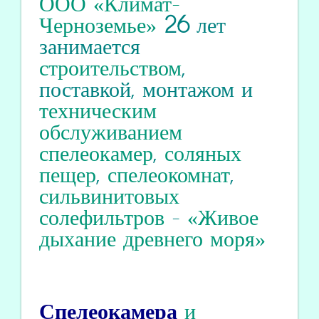
ООО «Климат-
Черноземье»
26
лет
занимается
строительством
,
поставкой, монтажом и
техническим
обслуживанием
спелеокамер
,
соляных
пещер
,
спелеокомнат
,
сильвинитовых
солефильтров
-
«Живое
дыхание древнего моря»
Спелеокамера
и