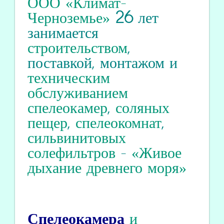
ООО «Климат-
Черноземье»
26
лет
занимается
строительством
,
поставкой, монтажом и
техническим
обслуживанием
спелеокамер
,
соляных
пещер
,
спелеокомнат
,
сильвинитовых
солефильтров
-
«Живое
дыхание древнего моря»
Спелеокамера
и