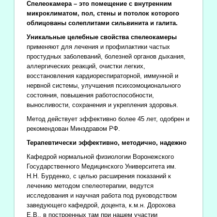
Спелеокамера – это помещение с внутренним
микроклиматом, пол, стены и потолок которого
облицованы солеплитами сильвинита и галита.
Уникальные целебные свойства спелеокамеры
применяют для лечения и профилактики частых
простудных заболеваний, болезней органов дыхания,
аллергических реакций, очистки легких,
восстановления кардиореспираторной, иммунной и
нервной системы, улучшения психоэмоционального
состояния, повышения работоспособности,
выносливости, сохранения и укрепления здоровья.
Метод действует эффективно более 45 лет, одобрен и
рекомендован Минздравом РФ.
Терапевтически эффективно, методично, надежно
Кафедрой нормальной физиологии Воронежского
Государственного Медицинского Университета им.
Н.Н. Бурденко, с целью расширения показаний к
лечению методом спелеотерапии, ведутся
исследования и научная работа под руководством
заведующего кафедрой, доцента, к.м.н. Дорохова
Е.В., в построенных там при нашем участии