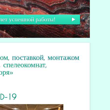
 лет успешной работы!
вом
, поставкой, монтажом
,
спелеокомнат
,
оря»
ID
-19