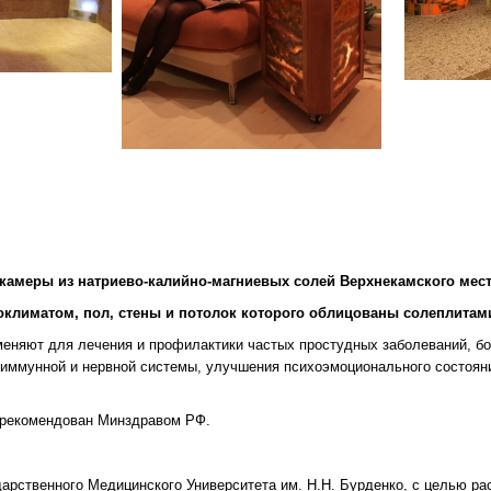
камеры из натриево-калийно-магниевых солей Верхнекамского мес
климатом, пол, стены и потолок которого облицованы солеплитами
еняют для лечения и профилактики частых простудных заболеваний, бол
, иммунной и нервной системы, улучшения психоэмоционального состоян
и рекомендован Минздравом РФ.
рственного Медицинского Университета им. Н.Н. Бурденко, с целью ра