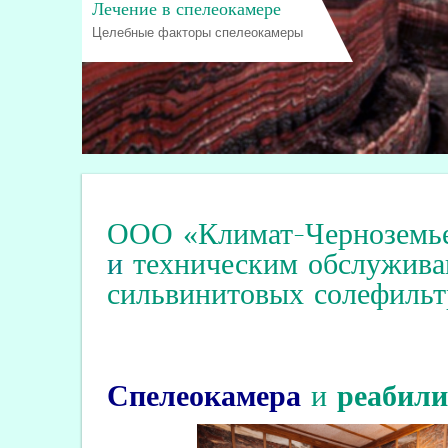
Лечение в спелеокамере
Целебные факторы спелеокамеры
ООО «Климат-Черноземь
и
техническим обслужива
сильвинитовых солефильт
Спелеокамера
и
реабил