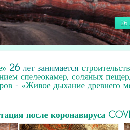
26
е»
26
лет занимается
строительст
нием спелеокамер
,
соляных пещер
ров
-
«Живое дыхание древнего м
итация
после коронавируса COV