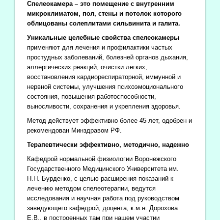
Спелеокамера – это помещение с внутренним
микроклиматом, пол, стены и потолок которого
облицованы солеплитами сильвинита и галита.
Уникальные целебные свойства спелеокамеры
применяют для лечения и профилактики частых
простудных заболеваний, болезней органов дыхания,
аллергических реакций, очистки легких,
восстановления кардиореспираторной, иммунной и
нервной системы, улучшения психоэмоционального
состояния, повышения работоспособности,
выносливости, сохранения и укрепления здоровья.
Метод действует эффективно более 45 лет, одобрен и
рекомендован Минздравом РФ.
Терапевтически эффективно, методично, надежно
Кафедрой нормальной физиологии Воронежского
Государственного Медицинского Университета им.
Н.Н. Бурденко, с целью расширения показаний к
лечению методом спелеотерапии, ведутся
исследования и научная работа под руководством
заведующего кафедрой, доцента, к.м.н. Дорохова
Е.В., в построенных там при нашем участии