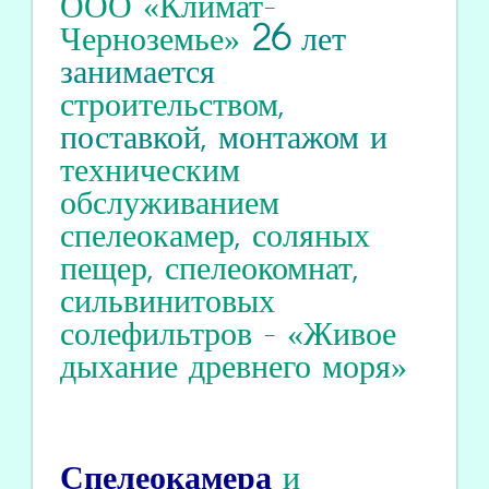
ООО «Климат-
Черноземье»
26
лет
занимается
строительством
,
поставкой, монтажом и
техническим
обслуживанием
спелеокамер
,
соляных
пещер
,
спелеокомнат
,
сильвинитовых
солефильтров
-
«Живое
дыхание древнего моря»
Спелеокамера
и