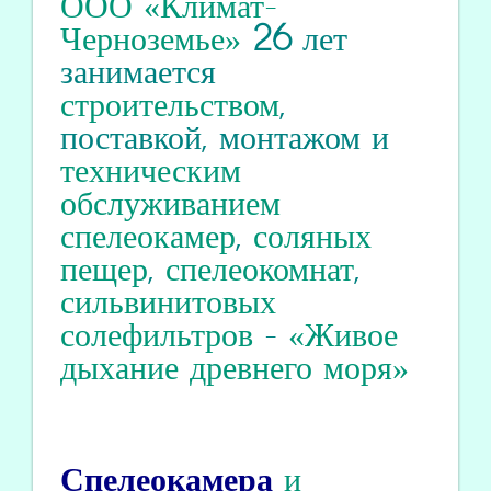
ООО «Климат-
Черноземье»
26
лет
занимается
строительством
,
поставкой, монтажом и
техническим
обслуживанием
спелеокамер
,
соляных
пещер
,
спелеокомнат
,
сильвинитовых
солефильтров
-
«Живое
дыхание древнего моря»
Спелеокамера
и