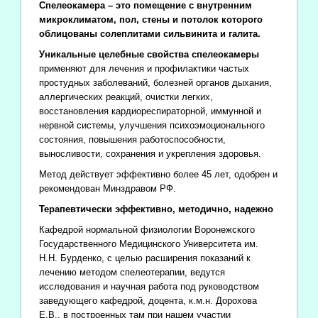
Спелеокамера – это помещение с внутренним
микроклиматом, пол, стены и потолок которого
облицованы солеплитами сильвинита и галита.
Уникальные целебные свойства спелеокамеры
применяют для лечения и профилактики частых
простудных заболеваний, болезней органов дыхания,
аллергических реакций, очистки легких,
восстановления кардиореспираторной, иммунной и
нервной системы, улучшения психоэмоционального
состояния, повышения работоспособности,
выносливости, сохранения и укрепления здоровья.
Метод действует эффективно более 45 лет, одобрен и
рекомендован Минздравом РФ.
Терапевтически эффективно, методично, надежно
Кафедрой нормальной физиологии Воронежского
Государственного Медицинского Университета им.
Н.Н. Бурденко, с целью расширения показаний к
лечению методом спелеотерапии, ведутся
исследования и научная работа под руководством
заведующего кафедрой, доцента, к.м.н. Дорохова
Е.В., в построенных там при нашем участии