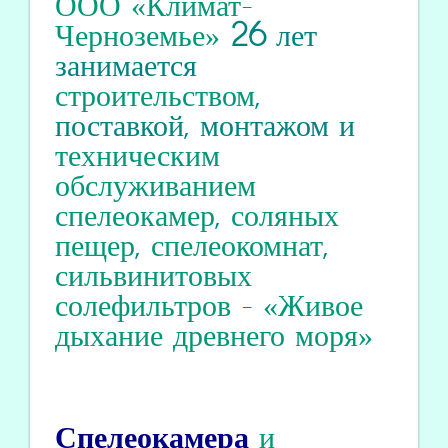
ООО «Климат-
Черноземье»
26
лет
занимается
строительством
,
поставкой, монтажом и
техническим
обслуживанием
спелеокамер
,
соляных
пещер
,
спелеокомнат
,
сильвинитовых
солефильтров
-
«Живое
дыхание древнего моря»
Спелеокамера
и