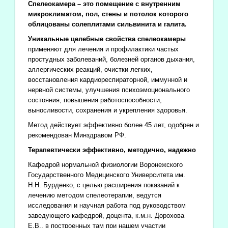
Спелеокамера – это помещение с внутренним
микроклиматом, пол, стены и потолок которого
облицованы солеплитами сильвинита и галита.
Уникальные целебные свойства спелеокамеры
применяют для лечения и профилактики частых
простудных заболеваний, болезней органов дыхания,
аллергических реакций, очистки легких,
восстановления кардиореспираторной, иммунной и
нервной системы, улучшения психоэмоционального
состояния, повышения работоспособности,
выносливости, сохранения и укрепления здоровья.
Метод действует эффективно более 45 лет, одобрен и
рекомендован Минздравом РФ.
Терапевтически эффективно, методично, надежно
Кафедрой нормальной физиологии Воронежского
Государственного Медицинского Университета им.
Н.Н. Бурденко, с целью расширения показаний к
лечению методом спелеотерапии, ведутся
исследования и научная работа под руководством
заведующего кафедрой, доцента, к.м.н. Дорохова
Е.В., в построенных там при нашем участии