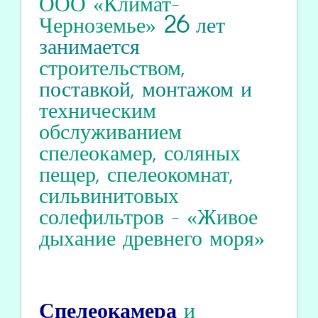
ООО «Климат-
Черноземье»
26
лет
занимается
строительством
,
поставкой, монтажом и
техническим
обслуживанием
спелеокамер
,
соляных
пещер
,
спелеокомнат
,
сильвинитовых
солефильтров
-
«Живое
дыхание древнего моря»
Спелеокамера
и