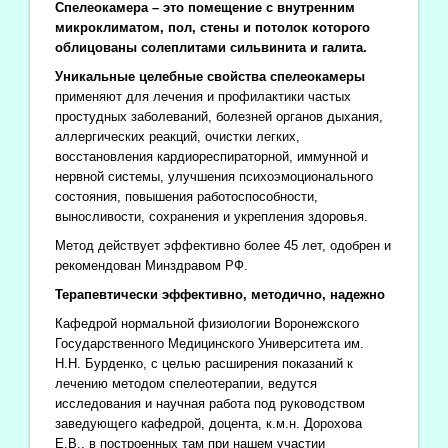
Спелеокамера – это помещение с внутренним
микроклиматом, пол, стены и потолок которого
облицованы солеплитами сильвинита и галита.
Уникальные целебные свойства спелеокамеры
применяют для лечения и профилактики частых
простудных заболеваний, болезней органов дыхания,
аллергических реакций, очистки легких,
восстановления кардиореспираторной, иммунной и
нервной системы, улучшения психоэмоционального
состояния, повышения работоспособности,
выносливости, сохранения и укрепления здоровья.
Метод действует эффективно более 45 лет, одобрен и
рекомендован Минздравом РФ.
Терапевтически эффективно, методично, надежно
Кафедрой нормальной физиологии Воронежского
Государственного Медицинского Университета им.
Н.Н. Бурденко, с целью расширения показаний к
лечению методом спелеотерапии, ведутся
исследования и научная работа под руководством
заведующего кафедрой, доцента, к.м.н. Дорохова
Е.В., в построенных там при нашем участии