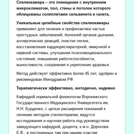
Спелеокамера – это помещение с внутренним
микроклиматом, пол, стены и потолок которого
облицованы солеплитами сильвинита и галита.
Уникальные целебные свойства спелеокамеры
применяют для лечения и профилактики частых
простудных заболеваний, болезней органов дыхания,
аллергических реакций, очистки легких,
восстановления кардиореспираторной, иммунной и
нервной системы, улучшения психоэмоционального
состояния, повышения работоспособности,
выносливости, сохранения и укрепления здоровья.
Метод действует эффективно более 45 лет, одобрен и
рекомендован Минздравом РФ.
Терапевтически эффективно, методично, надежно
Кафедрой нормальной физиологии Воронежского
Государственного Медицинского Университета им.
Н.Н. Бурденко, с целью расширения показаний к
лечению методом спелеотерапии, ведутся
исследования и научная работа под руководством
заведующего кафедрой, доцента, к.м.н. Дорохова
Е.В., в построенных там при нашем участии