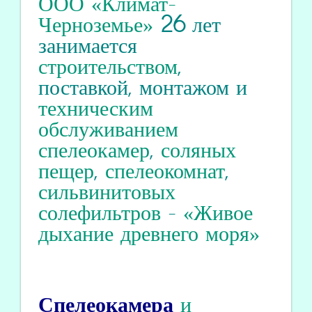
ООО «Климат-
Черноземье»
26
лет
занимается
строительством
,
поставкой, монтажом и
техническим
обслуживанием
спелеокамер
,
соляных
пещер
,
спелеокомнат
,
сильвинитовых
солефильтров
-
«Живое
дыхание древнего моря»
Спелеокамера
и